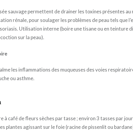
nsée sauvage permettent de drainer les toxines présentes au 
mination rénale, pour soulager les problèmes de peau tels que l’
soriasis. Utilisation interne (boire une tisane ou en teinture 
coction sur la peau).
ire
 calme les inflammations des muqueuses des voies respiratoire
luche ou asthme.
n
ère à café de fleurs sèches par tasse ; environ 3 tasses par jour
 plantes agissant sur le foie (racine de pissenlit ou bardane