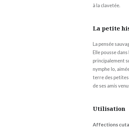
à la clavetée.
La petite h
La pensée sauvag
Elle pousse dans l
principalement su
nymphe Io, aimée
terre des petites
de ses amis venus
Utilisation
Affections cut