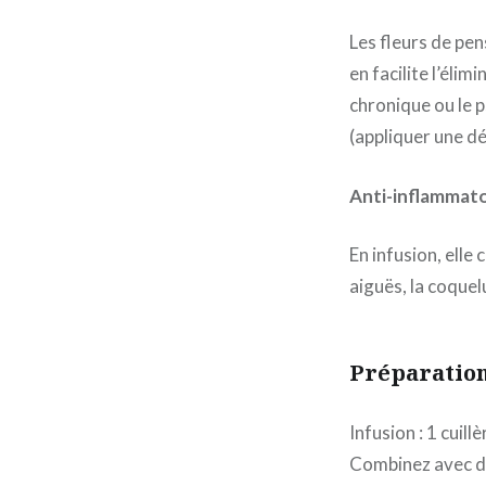
Les fleurs de pe
en facilite l’éli
chronique ou le p
(appliquer une dé
Anti-inflammato
En infusion, elle
aiguës, la coque
Préparatio
Infusion : 1 cuill
Combinez avec des