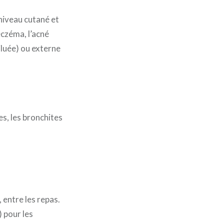
niveau cutané et
eczéma, l’acné
diluée) ou externe
s, les bronchites
, entre les repas.
) pour les