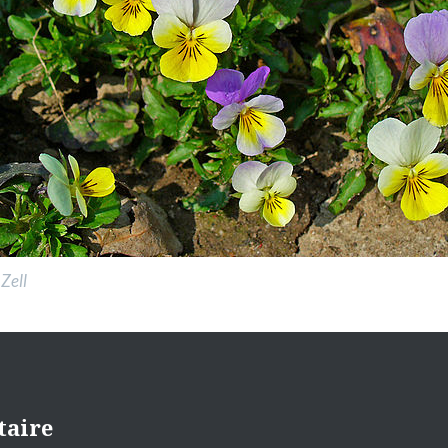
Zell
taire