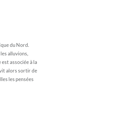
rique du Nord.
les alluvions,
 est associée à la
t alors sortir de
elles les pensées