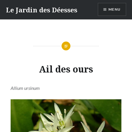
Aller
Le Jardin des Déesses
MENU
au
contenu
Ail des ours
Allium ursinum