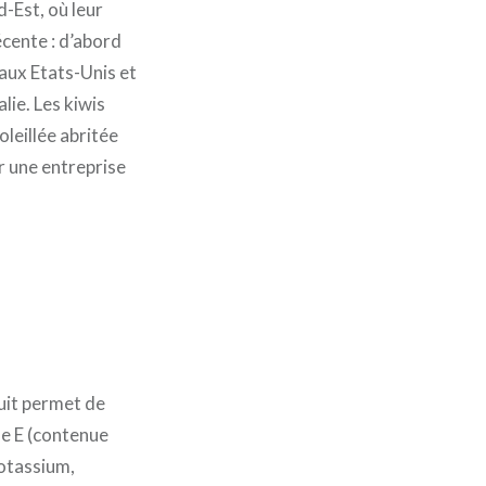
-Est, où leur
écente : d’abord
 aux Etats-Unis et
lie. Les kiwis
oleillée abritée
ar une entreprise
ruit permet de
ne E (contenue
potassium,