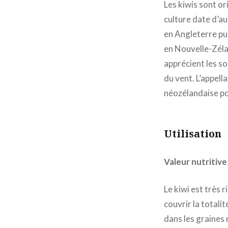
Les kiwis sont o
culture date d’au
en Angleterre pui
en Nouvelle-Zélan
apprécient les so
du vent. L’appell
néozélandaise pou
Utilisation
Valeur nutritive
Le kiwi est très 
couvrir la totali
dans les graines 