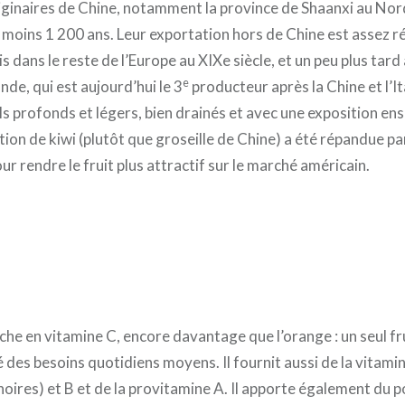
riginaires de Chine, notamment la province de Shaanxi au Nord
 moins 1 200 ans. Leur exportation hors de Chine est assez r
s dans le reste de l’Europe au XIXe siècle, et un peu plus tard
e
de, qui est aujourd’hui le 3
producteur après la Chine et l’Ita
ls profonds et légers, bien drainés et avec une exposition ens
ation de kiwi (plutôt que groseille de Chine) a été répandue p
r rendre le fruit plus attractif sur le marché américain.
riche en vitamine C, encore davantage que l’orange : un seul f
té des besoins quotidiens moyens. Il fournit aussi de la vitami
noires) et B et de la provitamine A. Il apporte également du 