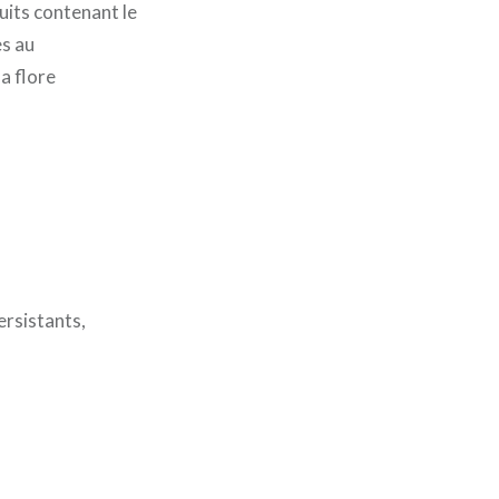
ruits contenant le
es au
la flore
rsistants,