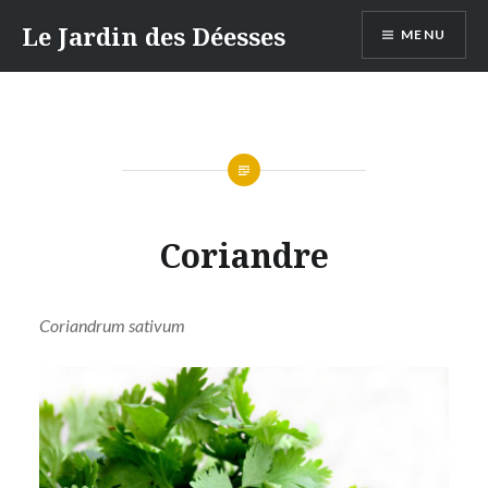
Aller
Le Jardin des Déesses
MENU
au
contenu
Coriandre
Coriandrum sativum